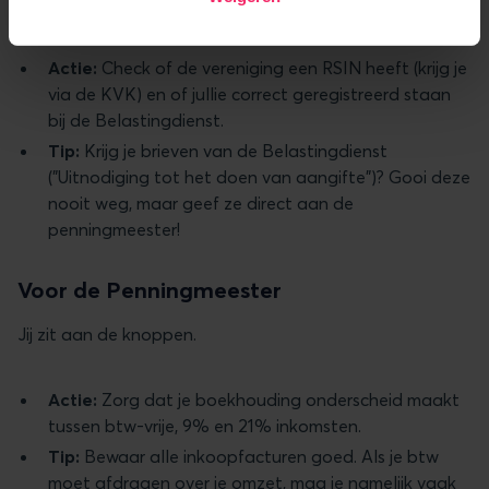
Jij gaat over de registraties.
Actie:
Check of de vereniging een RSIN heeft (krijg je
via de KVK) en of jullie correct geregistreerd staan
bij de Belastingdienst.
Tip:
Krijg je brieven van de Belastingdienst
("Uitnodiging tot het doen van aangifte")? Gooi deze
nooit weg, maar geef ze direct aan de
penningmeester!
Voor de Penningmeester
Jij zit aan de knoppen.
Actie:
Zorg dat je boekhouding onderscheid maakt
tussen btw-vrije, 9% en 21% inkomsten.
Tip:
Bewaar alle inkoopfacturen goed. Als je btw
moet afdragen over je omzet, mag je namelijk vaak