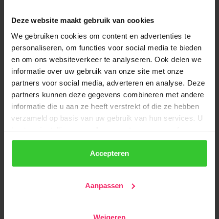
Om het overzichtelijk te houden, splitsen we de taken
even uit per functie. Zo weet iedereen wat hem of haar
Deze website maakt gebruik van cookies
te doen staat.
We gebruiken cookies om content en advertenties te
personaliseren, om functies voor social media te bieden
Voor de Voorzitter
en om ons websiteverkeer te analyseren. Ook delen we
Jij bewaakt het grote plaatje. Is de vereniging zich
informatie over uw gebruik van onze site met onze
bewust van de fiscale risico's?
partners voor social media, adverteren en analyse. Deze
partners kunnen deze gegevens combineren met andere
informatie die u aan ze heeft verstrekt of die ze hebben
Actie:
Zet 'Fiscale positie' eens per jaar op de
verzameld op basis van uw gebruik van hun services. U
agenda. Zijn we nieuwe dingen gaan doen (webshop,
kunt uw instellingen op elk moment aanpassen of
grote sponsoring) die invloed hebben op onze btw-
intrekken via de knop linksonder in uw scherm.
status?
Accepteren
Tip:
Zorg dat contracten met sponsoren duidelijk
We werken samen met
22 derden
die uw gegevens
vermelden of bedragen in- of exclusief btw zijn.
kunnen ontvangen en verwerken.
Aanpassen
Voor de Secretaris
Weigeren