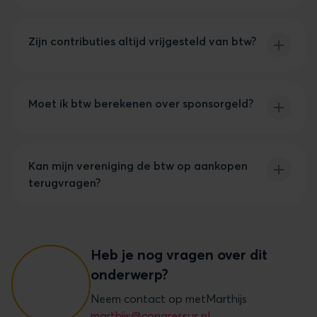
Je bent btw-plichtig als je regelmatig en tegen
vergoeding goederen of diensten levert, zoals bij
Zijn contributies altijd vrijgesteld van btw?
kantineverkoop, sponsoring met tegenprestatie
of betaalde evenementen.
Meestal wel, zolang de contributie enkel recht
geeft op het lidmaatschap. Krijgen leden
Moet ik btw berekenen over sponsorgeld?
specifieke commerciële voordelen, dan kan het
belast zijn.
Alleen als je een tegenprestatie levert (zoals
naamsvermelding of advertentieruimte). Bij een
Kan mijn vereniging de btw op aankopen
pure gift (donatie) zonder tegenprestatie hoeft
terugvragen?
dit niet.
Ja, maar alleen de btw op kosten die je maakt
voor je belaste omzet. Btw op kosten voor
vrijgestelde activiteiten kun je niet terugvragen.
Heb je nog vragen over dit
onderwerp?
Neem contact op met
Marthijs
marthijs@congressus.nl