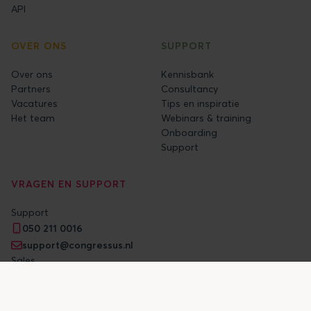
API
OVER ONS
SUPPORT
Over ons
Kennisbank
Partners
Consultancy
Vacatures
Tips en inspiratie
Het team
Webinars & training
Onboarding
Support
VRAGEN EN SUPPORT
Support
050 211 0016
support@congressus.nl
Sales
050 211 2345
sales@congressus.nl
Wij zijn maandag t/m vrijdag bereikbaar van 9:00 tot 17:00