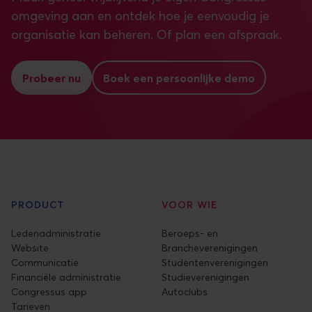
omgeving aan en ontdek hoe je eenvoudig je
organisatie kan beheren. Of plan een afspraak.
Probeer nu
Boek een persoonlijke demo
PRODUCT
VOOR WIE
Ledenadministratie
Beroeps- en
Website
Brancheverenigingen
Communicatie
Studentenverenigingen
Financiële administratie
Studieverenigingen
Congressus app
Autoclubs
Tarieven