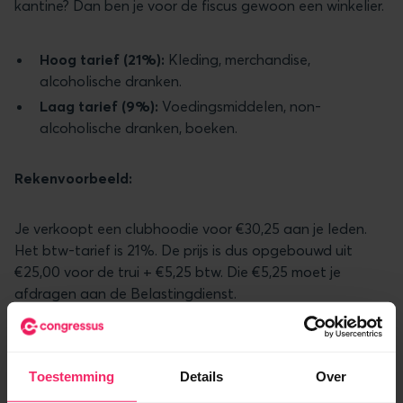
kantine? Dan ben je voor de fiscus gewoon een winkelier.
Hoog tarief (21%):
Kleding, merchandise,
alcoholische dranken.
Laag tarief (9%):
Voedingsmiddelen, non-
alcoholische dranken, boeken.
Rekenvoorbeeld:
Je verkoopt een clubhoodie voor €30,25 aan je leden.
Het btw-tarief is 21%. De prijs is dus opgebouwd uit
€25,00 voor de trui + €5,25 btw. Die €5,25 moet je
afdragen aan de Belastingdienst.
Wat betekent dit voor jouw rol in het
bestuur?
Toestemming
Details
Over