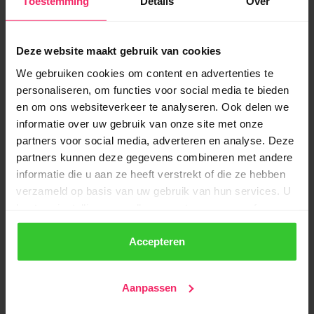
Toestemming
Details
Over
Aandacht via SMS
Verstuur sms-berichten direct vanuit de
ledenadministratie. Snel en betrouwbaar
Deze website maakt gebruik van cookies
afgeleverd.
We gebruiken cookies om content en advertenties te
personaliseren, om functies voor social media te bieden
en om ons websiteverkeer te analyseren. Ook delen we
informatie over uw gebruik van onze site met onze
partners voor social media, adverteren en analyse. Deze
partners kunnen deze gegevens combineren met andere
informatie die u aan ze heeft verstrekt of die ze hebben
verzameld op basis van uw gebruik van hun services. U
Statistieken en overzicht
kunt uw instellingen op elk moment aanpassen of
intrekken via de knop linksonder in uw scherm.
Bekijk hoe jouw nieuwsbrieven presteren. Je
Accepteren
krijgt de resultaten in een handig overzicht.
We werken samen met
22 derden
die uw gegevens
kunnen ontvangen en verwerken.
Aanpassen