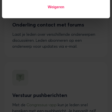
Weigeren
Onderling contact met forums
Laat je leden over verschillende onderwerpen
discussiëren. Leden abonneren op een
onderwerp voor updates via e-mail.
Verstuur pushberichten
Met de
Congressus-app
kun je leden snel
bereiken met een pushbericht. Je bepaalt zelf