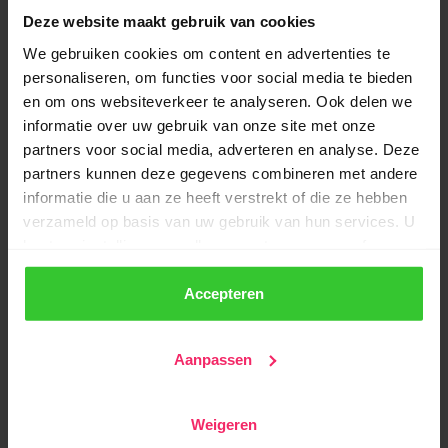
Deze website maakt gebruik van cookies
Met de Exact Online-koppeling zorgen we ervoor dat
We gebruiken cookies om content en advertenties te
wijzigingen in het profiel van een lid automatisch
personaliseren, om functies voor social media te bieden
verwerkt worden in de relatie in Exact Online. Op deze
en om ons websiteverkeer te analyseren. Ook delen we
manier heb je altijd de meest recente gegevens bij de
informatie over uw gebruik van onze site met onze
hand en hoef je wijzigingen maar één keer door te
partners voor social media, adverteren en analyse. Deze
voeren. We synchroniseren personalia, adresgegevens,
partners kunnen deze gegevens combineren met andere
rekeninggegevens en informatie over incasso-
informatie die u aan ze heeft verstrekt of die ze hebben
machtigingen.
verzameld op basis van uw gebruik van hun services. U
kunt uw instellingen op elk moment aanpassen of
Je bepaalt zelf welke leden gesynchroniseert worden
intrekken via de knop linksonder in uw scherm.
met Exact Online via de instellingen in Congressus
Accepteren
Manager. Iedere wijziging in Congressus gaat direct
We werken samen met
22 derden
die uw gegevens
door naar de administratie in Exact Online.
kunnen ontvangen en verwerken.
Aanpassen
Koppeling met Moneybird
Weigeren