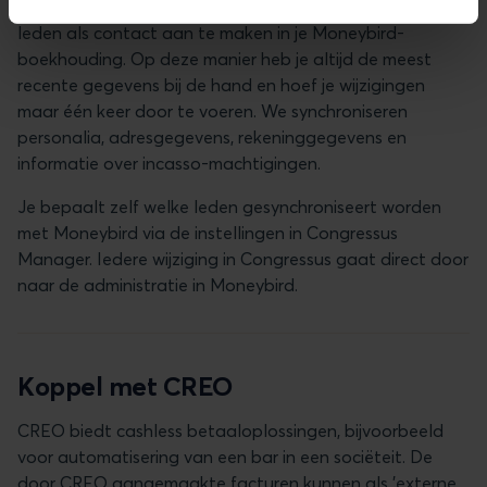
De integratie met Moneybird maakt het mogelijk om je
leden als contact aan te maken in je Moneybird-
boekhouding. Op deze manier heb je altijd de meest
recente gegevens bij de hand en hoef je wijzigingen
maar één keer door te voeren. We synchroniseren
personalia, adresgegevens, rekeninggegevens en
informatie over incasso-machtigingen.
Je bepaalt zelf welke leden gesynchroniseert worden
met Moneybird via de instellingen in Congressus
Manager. Iedere wijziging in Congressus gaat direct door
naar de administratie in Moneybird.
Koppel met CREO
CREO biedt cashless betaaloplossingen, bijvoorbeeld
voor automatisering van een bar in een sociëteit. De
door CREO aangemaakte facturen kunnen als 'externe