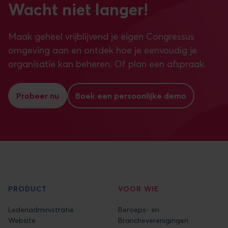
Wacht niet langer!
Maak geheel vrijblijvend je eigen Congressus
omgeving aan en ontdek hoe je eenvoudig je
organisatie kan beheren. Of plan een afspraak.
Probeer nu
Boek een persoonlijke demo
PRODUCT
VOOR WIE
Ledenadministratie
Beroeps- en
Website
Brancheverenigingen