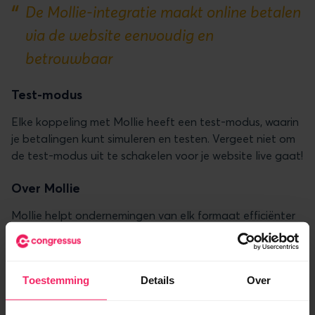
De Mollie-integratie maakt online betalen
via de website eenvoudig en
betrouwbaar
Test-modus
Elke koppeling met Mollie heeft een test-modus, waarin
je betalingen kunt simuleren en testen. Vergeet niet om
de test-modus uit te schakelen voor je website live gaat!
Over Mollie
Mollie helpt ondernemingen van elk formaat efficiënter
te werken door een betrouwbare, maar makkelijk te
gebruiken, betaaloplossing.
Toestemming
Details
Over
Koppeling met Exact Online