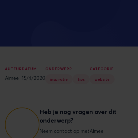
AUTEUR
DATUM
ONDERWERP
CATEGORIE
Aimee
15/4/2020
inspiratie
tips
website
Heb je nog vragen over dit
onderwerp?
Neem contact op met
Aimee