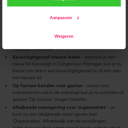
We werken samen met
22 derden
die uw gegevens
Financieel overzicht per organisatie
- bij iedere
kunnen ontvangen en verwerken.
organisatie tonen we nu ook een tabblad met een
Aanpassen
financieel overzicht.
Financieel overzicht compleet
- door een bug
werden bij leden met een groot aantal facturen niet
Weigeren
altijd de meest recente facturen getoond op het
tabblad Financieel.
Bevestigingsmail nieuwe leden
- wanneer je een
nieuw lid toevoegt in Congressus Manager, kun je nu
kiezen om direct een bevestigingsmail te sturen aan
het nieuwe lid.
Op factuur betalen voor gasten
- zowel voor
evenementen als in de webshop kun je nu instellen of
gasten ‘Op factuur’ mogen betalen.
Afwijkende naamgeving voor ‘organisaties’
- je
kunt nu een afwijkende naam geven aan
‘Organisaties’. Afhankelijk van de instellingen,
gebruiken we deze naam zowel op de website als in