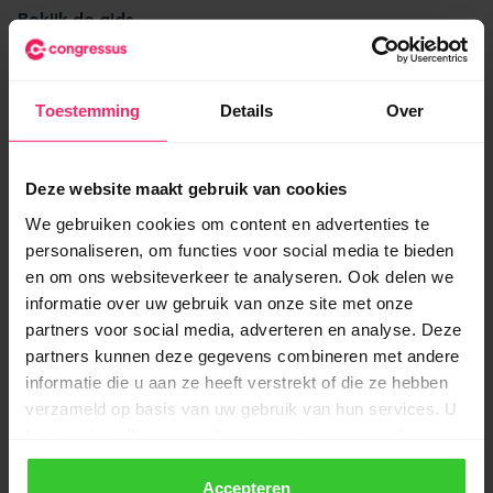
Bekijk de gids
Verbeteringen en verholpen bugs
Toestemming
Details
Over
Social media links
- alle ingevulde social media links
worden nu ook daadwerkelijk getoond op de
website.
Deze website maakt gebruik van cookies
Toon in sitemap
- je kunt nu weer per webpagina
We gebruiken cookies om content en advertenties te
instellen of deze in de sitemap getoond dient te
personaliseren, om functies voor social media te bieden
worden.
en om ons websiteverkeer te analyseren. Ook delen we
DKIM / SPF voor afzenders
- in de nieuwe interface
informatie over uw gebruik van onze site met onze
hebben we het overzicht met afzenders verbeterd.
partners voor social media, adverteren en analyse. Deze
Instellingen voor DKIM & SPF worden overzichtelijker
partners kunnen deze gegevens combineren met andere
getoond.
informatie die u aan ze heeft verstrekt of die ze hebben
Toelichting bij set met custom velden
- Indien we
verzameld op basis van uw gebruik van hun services. U
een beschrijving hebben ingesteld voor een set met
kunt uw instellingen op elk moment aanpassen of
custom velden, wordt deze nu ook getoond in het
intrekken via de knop linksonder in uw scherm.
profiel op de website en bij het online lid worden.
Accepteren