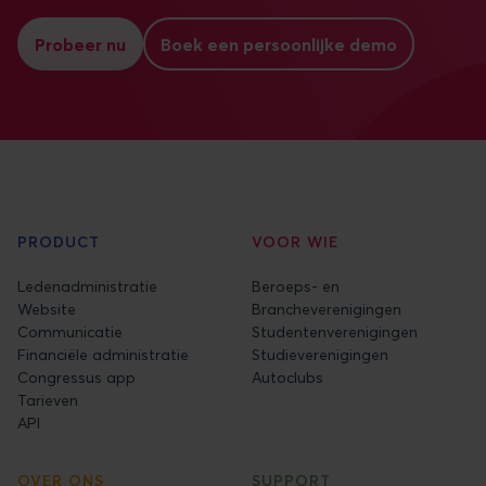
Probeer nu
Boek een persoonlijke demo
PRODUCT
VOOR WIE
Ledenadministratie
Beroeps- en
Website
Brancheverenigingen
Communicatie
Studentenverenigingen
Financiële administratie
Studieverenigingen
Congressus app
Autoclubs
Tarieven
API
OVER ONS
SUPPORT