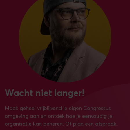
Wacht niet langer!
Maak geheel vrijblijvend je eigen Congressus
omgeving aan en ontdek hoe je eenvoudig je
organisatie kan beheren. Of plan een afspraak.