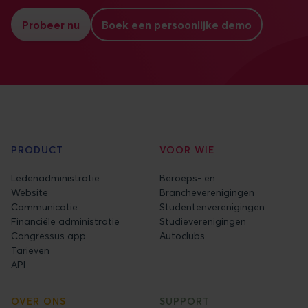
Probeer nu
Boek een persoonlijke demo
PRODUCT
VOOR WIE
Ledenadministratie
Beroeps- en
Website
Brancheverenigingen
Communicatie
Studentenverenigingen
Financiële administratie
Studieverenigingen
Congressus app
Autoclubs
Tarieven
API
OVER ONS
SUPPORT