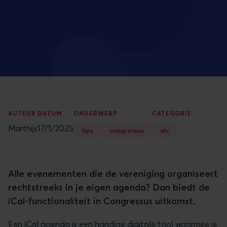
AUTEUR
DATUM
ONDERWERP
CATEGORIE
Marthijs
17/1/2025
tips
congressus
alv
Alle evenementen die de vereniging organiseert
rechtstreeks in je eigen agenda? Dan biedt de
iCal-functionaliteit in Congressus uitkomst.
Een iCal agenda is een handige digitale tool waarmee je