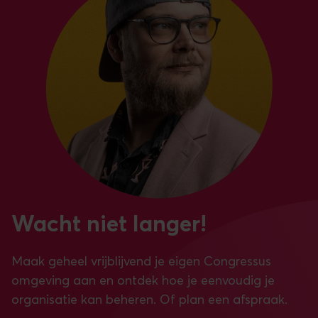
Wacht niet langer!
Maak geheel vrijblijvend je eigen Congressus
omgeving aan en ontdek hoe je eenvoudig je
organisatie kan beheren. Of plan een afspraak.