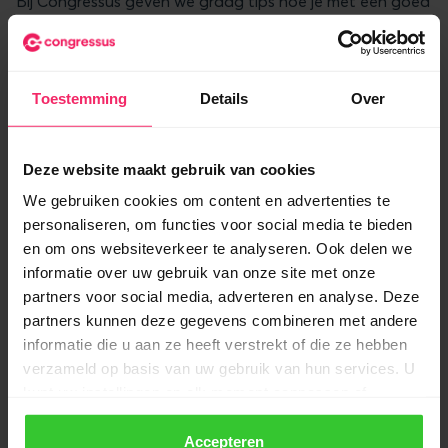
Bij Congressus geven we graag tips hoe je met een goed
gevoel aan de slag gaat voor je vereniging. Onze eerste
tip is daarin vanzelfsprekend:
Toestemming
Details
Over
“Probeer onze verenigingssoftware eens.”
Zo hebben we nog veel meer kennis in huis die we graag
Deze website maakt gebruik van cookies
met jullie delen. Hieronder vind je een lijst met artikelen
We gebruiken cookies om content en advertenties te
welke voor jou als bestuurslid van een vereniging wellicht
personaliseren, om functies voor social media te bieden
ook interessant zijn.
en om ons websiteverkeer te analyseren. Ook delen we
informatie over uw gebruik van onze site met onze
Lees ook:
partners voor social media, adverteren en analyse. Deze
partners kunnen deze gegevens combineren met andere
Hoeveel leden moeten er minimaal aanwezig zijn
informatie die u aan ze heeft verstrekt of die ze hebben
bij een ALV?
verzameld op basis van uw gebruik van hun services. U
Het hoe en waarom van de Algemene
kunt uw instellingen op elk moment aanpassen of
Ledenvergadering binnen de vereniging
intrekken via de knop linksonder in uw scherm.
Zo overtuig je de ALV van Congressus
Accepteren