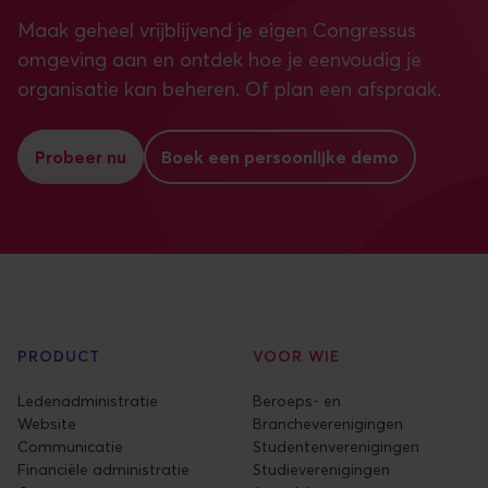
Maak geheel vrijblijvend je eigen Congressus
omgeving aan en ontdek hoe je eenvoudig je
organisatie kan beheren. Of plan een afspraak.
Probeer nu
Boek een persoonlijke demo
PRODUCT
VOOR WIE
Ledenadministratie
Beroeps- en
Website
Brancheverenigingen
Communicatie
Studentenverenigingen
Financiële administratie
Studieverenigingen