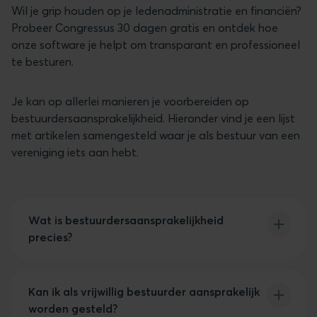
Wil je grip houden op je ledenadministratie en financiën?
Probeer Congressus 30 dagen gratis en ontdek hoe
onze software je helpt om transparant en professioneel
te besturen.
Je kan op allerlei manieren je voorbereiden op
bestuurdersaansprakelijkheid. Hieronder vind je een lijst
met artikelen samengesteld waar je als bestuur van een
vereniging iets aan hebt.
Wat is bestuurdersaansprakelijkheid
precies?
Bestuurdersaansprakelijkheid betekent dat je als
bestuurder persoonlijk aansprakelijk kunt worden
Kan ik als vrijwillig bestuurder aansprakelijk
gesteld voor schade die de vereniging lijdt door
worden gesteld?