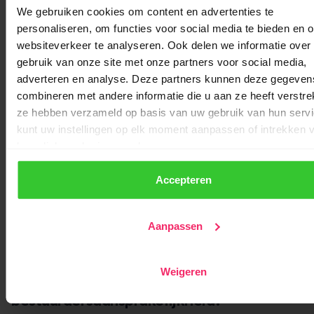
Kunnen bestuurders alleen persoonlijk aansprakelijk
We gebruiken cookies om content en advertenties te
worden gesteld bij onbehoorlijk bestuur
personaliseren, om functies voor social media te bieden en 
websiteverkeer te analyseren. Ook delen we informatie over
Bij een vereniging zonder rechtspersoonlijkheid:
gebruik van onze site met onze partners voor social media,
adverteren en analyse. Deze partners kunnen deze gegeven
combineren met andere informatie die u aan ze heeft verstrek
Zijn leden hoofdelijk aansprakelijk voor schulden
ze hebben verzameld op basis van uw gebruik van hun servi
Lopen bestuurders een groter persoonlijk risico
kunt uw instellingen op elk moment aanpassen of intrekken v
knop linksonder in uw scherm.
Praktijkvoorbeeld:
Een VvE heeft volledige
rechtsbevoegdheid. Als de VvE een aannemer niet kan
We werken samen met
22 derden
die uw gegevens kunnen
Accepteren
betalen, kan de aannemer alleen de VvE aanspreken,
ontvangen en verwerken.
niet de individuele eigenaren of bestuursleden. Tenzij het
bestuur aantoonbaar nalatig is geweest in het beheer
Aanpassen
van de financiën.
Weigeren
Hoe voorkom en verzeker je je voor
bestuurdersaansprakelijkheid?