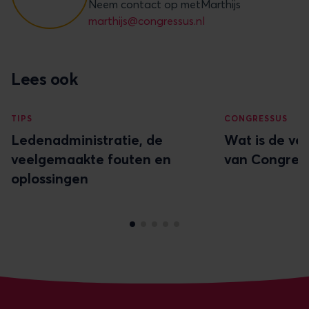
leden en bestuurders vaak direct persoonlijk
Neem contact op met
Marthijs
aansprakelijk.
marthijs@congressus.nl
Lees ook
TIPS
CONGRESSUS
Ledenadministratie, de
Wat is de ve
veelgemaakte fouten en
van Congres
oplossingen