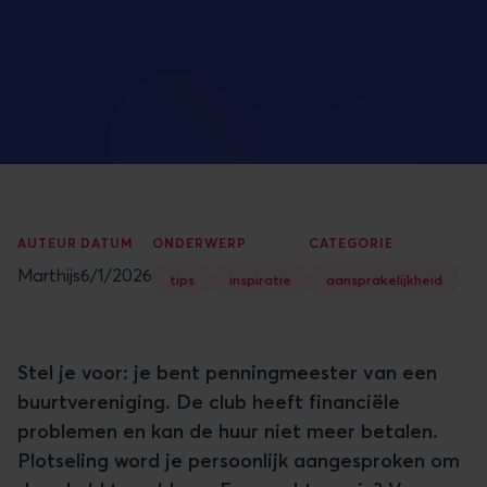
AUTEUR
DATUM
ONDERWERP
CATEGORIE
Marthijs
6/1/2026
tips
inspiratie
aansprakelijkheid
Stel je voor: je bent penningmeester van een
buurtvereniging. De club heeft financiële
problemen en kan de huur niet meer betalen.
Plotseling word je persoonlijk aangesproken om