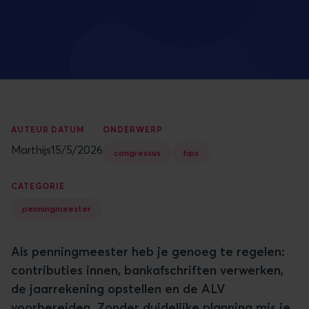
AUTEUR
DATUM
ONDERWERP
Marthijs
15/5/2026
congressus
tips
CATEGORIE
penningmeester
Als penningmeester heb je genoeg te regelen:
contributies innen, bankafschriften verwerken,
de jaarrekening opstellen en de ALV
voorbereiden. Zonder duidelijke planning mis je