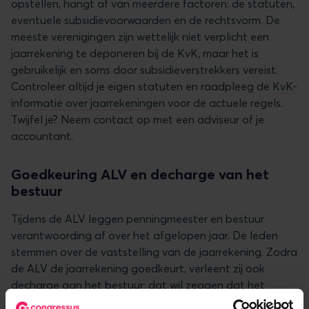
opstellen, hangt af van meerdere factoren: de statuten,
eventuele subsidievoorwaarden en de rechtsvorm. De
meeste verenigingen zijn wettelijk niet verplicht een
jaarrekening te deponeren bij de KvK, maar het is
gebruikelijk en soms door subsidieverstrekkers vereist.
Controleer altijd je eigen statuten en raadpleeg de
KvK-
informatie over jaarrekeningen
voor de actuele regels.
Twijfel je? Neem contact op met een adviseur of je
accountant.
Goedkeuring ALV en decharge van het
bestuur
Tijdens de ALV leggen penningmeester en bestuur
verantwoording af over het afgelopen jaar. De leden
stemmen over de vaststelling van de jaarrekening. Zodra
de ALV de jaarrekening goedkeurt, verleent zij ook
decharge aan het bestuur: dat wil zeggen dat het
bestuur van die datum af niet meer persoonlijk