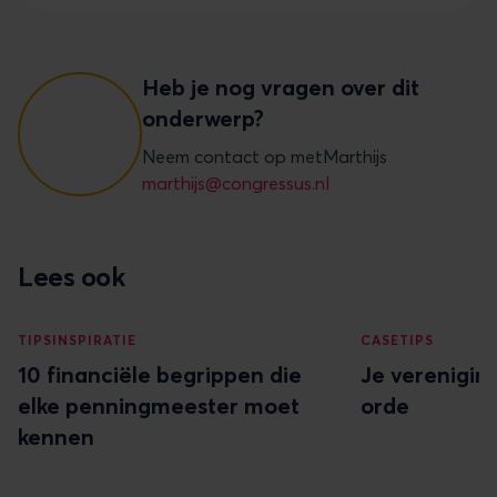
en verstuurt bij niet-betaling automatisch
Dat hangt af van de rechtsvorm en omvang van
herinneringen. Dat bespaart de penningmeester
je vereniging. Veel gewone verenigingen zijn hier
aanzienlijk veel handmatig werk.
niet toe verplicht, maar sommige (grotere)
Heb je nog vragen over dit
verenigingen wel. Controleer de actuele regels via
onderwerp?
de KvK-website en raadpleeg je statuten.
Neem contact op met
Marthijs
marthijs@congressus.nl
Lees ook
TIPS
INSPIRATIE
CASE
TIPS
10 financiële begrippen die
Je verenigin
elke penningmeester moet
orde
kennen