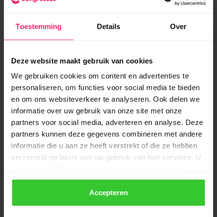
aansprakelijk is voor de financiële beslissingen uit dat
jaar, tenzij er sprake is van fraude of grove nalatigheid.
Toestemming
Details
Over
Aanbevolen timing: houd de ALV gebruikelijk binnen zes
maanden na het einde van het boekjaar. Voor een
Deze website maakt gebruik van cookies
kalenderjaarvereniging betekent dat: uiterlijk eind juni.
We gebruiken cookies om content en advertenties te
Veel verenigingen houden de ALV in maart of april.
personaliseren, om functies voor social media te bieden
en om ons websiteverkeer te analyseren. Ook delen we
Deponeerplicht: wanneer en hoe?
informatie over uw gebruik van onze site met onze
partners voor social media, adverteren en analyse. Deze
Sommige verenigingen zijn verplicht hun jaarrekening te
partners kunnen deze gegevens combineren met andere
deponeren bij de Kamer van Koophandel. Dit geldt
informatie die u aan ze heeft verstrekt of die ze hebben
meestal voor grotere verenigingen of verenigingen die
verzameld op basis van uw gebruik van hun services. U
onder specifieke wetgeving vallen. Controleer via de
kunt uw instellingen op elk moment aanpassen of
KvK-website
of dit voor jouw vereniging van toepassing
intrekken via de knop linksonder in uw scherm.
is. Adviseer ook altijd je statuten te raadplegen: soms
Accepteren
schrijven die een deponeringstermijn voor.
We werken samen met
22 derden
die uw gegevens
kunnen ontvangen en verwerken.