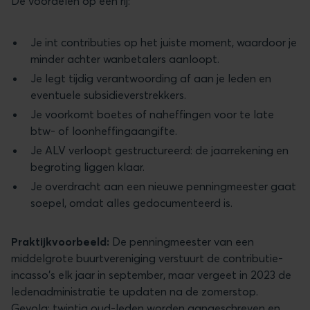
De voordelen op een rij:
Je int contributies op het juiste moment, waardoor je
minder achter wanbetalers aanloopt.
Je legt tijdig verantwoording af aan je leden en
eventuele subsidieverstrekkers.
Je voorkomt boetes of naheffingen voor te late
btw- of loonheffingaangifte.
Je ALV verloopt gestructureerd: de jaarrekening en
begroting liggen klaar.
Je overdracht aan een nieuwe penningmeester gaat
soepel, omdat alles gedocumenteerd is.
Praktijkvoorbeeld:
De penningmeester van een
middelgrote buurtvereniging verstuurt de contributie-
incasso's elk jaar in september, maar vergeet in 2023 de
ledenadministratie te updaten na de zomerstop.
Gevolg: twintig oud-leden worden aangeschreven en