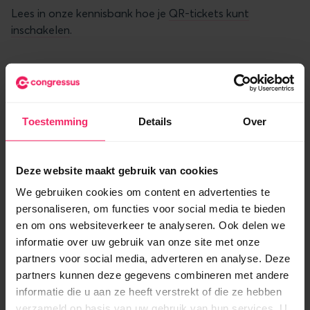
Lees in onze kennisbank hoe je
QR-tickets kunt
inschakelen
.
QR-tickets scannen met de Congressus ticket Scan-app
Toestemming
Details
Over
Verbeteringen en verholpen bugs
Deze website maakt gebruik van cookies
KVK- en BTW-nummers onderaan website
- Heeft
We gebruiken cookies om content en advertenties te
je vereniging meerdere financiële administraties en
personaliseren, om functies voor social media te bieden
websites? Vanaf nu kun je per website instellen van
en om ons websiteverkeer te analyseren. Ook delen we
welke administratie het KVK- en BTW-nummer
informatie over uw gebruik van onze site met onze
wordt getoond.
partners voor social media, adverteren en analyse. Deze
Verbeteringen Moneybird integratie
- Onze
partners kunnen deze gegevens combineren met andere
koppeling met Moneybird zorgt ervoor dat
informatie die u aan ze heeft verstrekt of die ze hebben
informatie van je leden gekoppeld is aan je
verzameld op basis van uw gebruik van hun services. U