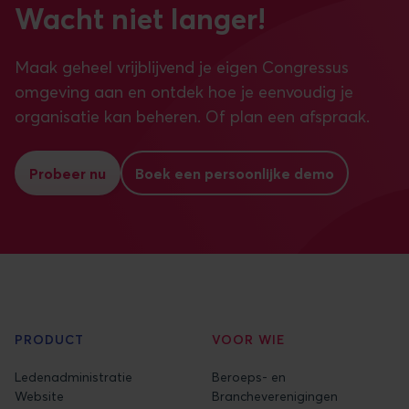
Wacht niet langer!
Maak geheel vrijblijvend je eigen Congressus
omgeving aan en ontdek hoe je eenvoudig je
organisatie kan beheren. Of plan een afspraak.
Probeer nu
Boek een persoonlijke demo
PRODUCT
VOOR WIE
Ledenadministratie
Beroeps- en
Website
Brancheverenigingen