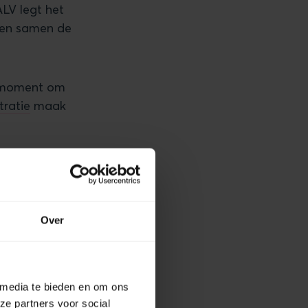
ALV legt het
den samen de
t moment om
tratie
maak
 risico geven
 door je
Over
 media te bieden en om ons
ze partners voor social