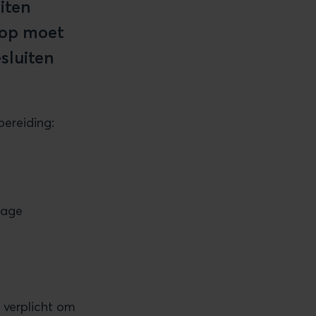
iten
e op moet
sluiten
bereiding:
lage
 verplicht om