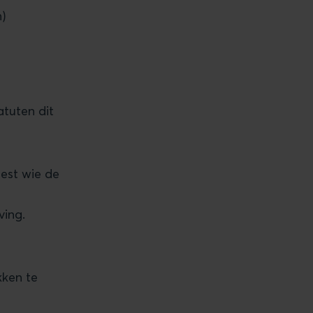
n)
atuten dit
eest wie de
ing.
kken te