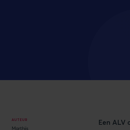
AUTEUR
Een ALV o
Marthijs