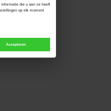
nodiging en
nformatie die u aan ze heeft
ze periode
nstellingen op elk moment
5 of 21 dagen
Accepteren
aak
erstuur de