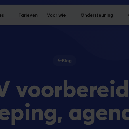
es
Tarieven
Voor wie
Ondersteuning
Blog
V voorbereid
eping, agen