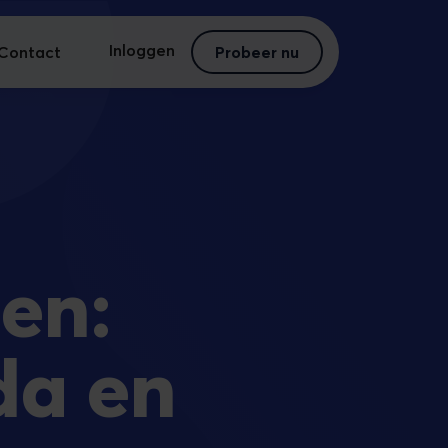
Inloggen
Contact
Probeer nu
en:
da en