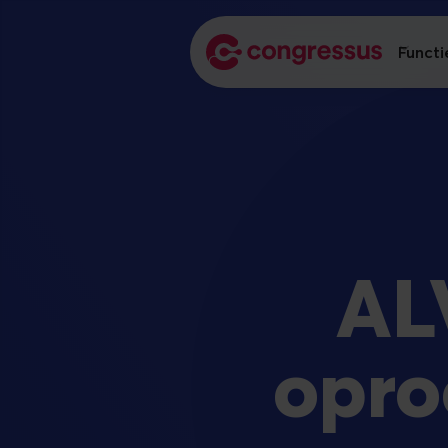
Functi
AL
opro