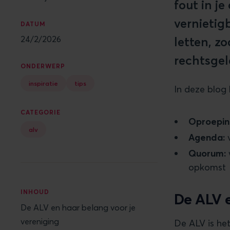
fout in j
vernietig
DATUM
24/2/2026
letten, z
rechtsgeld
ONDERWERP
inspiratie
tips
In deze blog
CATEGORIE
Oproepin
alv
Agenda:
v
Quorum:
opkomst
INHOUD
De ALV e
De ALV en haar belang voor je
vereniging
De ALV is he